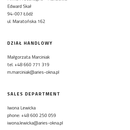
Edward Skał
94-007 Łódź
ul. Maratońska 162
DZIAŁ HANDLOWY
Małgorzata Marciniak
tel. +48 660 771 319
m.marciniak@aries-okna.pl
SALES DEPARTMENT
Iwona Lewicka
phone: +48 600 250 059
iwona.lewicka@aries-okna.pl