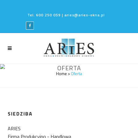
Tel. 600 250 059 | aries@aries-okna.pl
OFERTA
Home
>
Oferta
SIEDZIBA
ARIES
Firma Produkcyjno - Handlowa